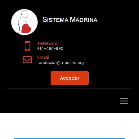
Teléfono

914-490-690
Email

fundacion@madrina.org
Acceder