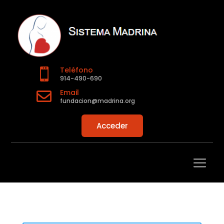
Teléfono

914-490-690
Email

fundacion@madrina.org
Acceder