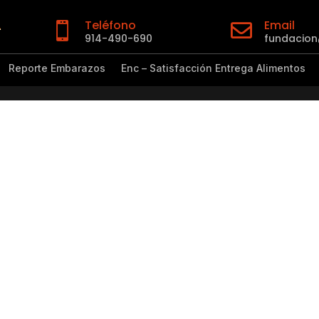
Teléfono
Email


914-490-690
fundacio
Reporte Embarazos
Enc – Satisfacción Entrega Alimentos