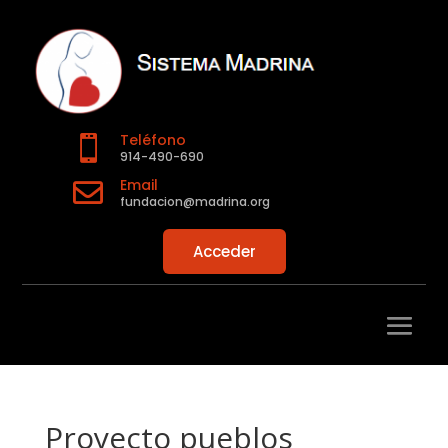
Teléfono

914-490-690
Email

fundacion@madrina.org
Acceder
Proyecto pueblos