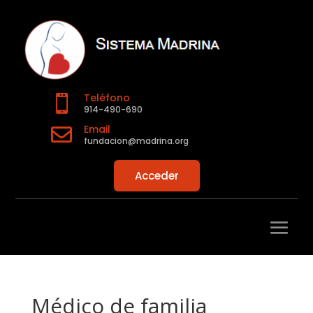
Teléfono

914-490-690
Email

fundacion@madrina.org
Acceder
Médico de familia