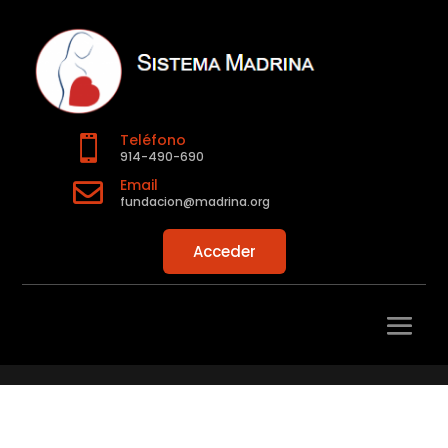
Teléfono

914-490-690
Email

fundacion@madrina.org
Acceder