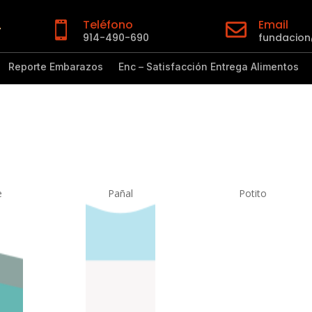
Teléfono
Email


914-490-690
fundacio
Reporte Embarazos
Enc – Satisfacción Entrega Alimentos
e
Pañal
Potito