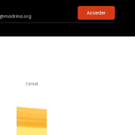
Acceder
n@madrina.org
Cereal