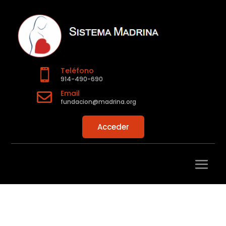
Teléfono

914-490-690
Email

fundacion@madrina.org
Acceder
?