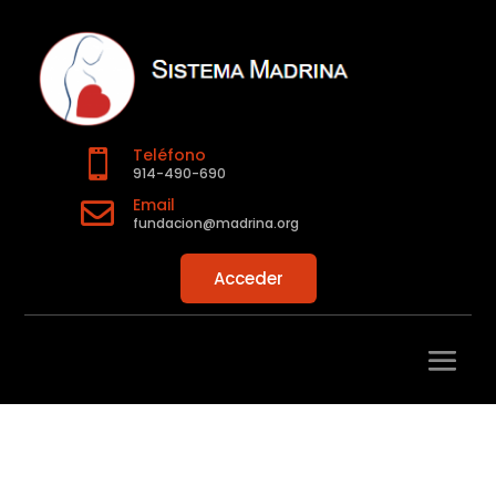
Teléfono

914-490-690
Email

fundacion@madrina.org
Acceder
?