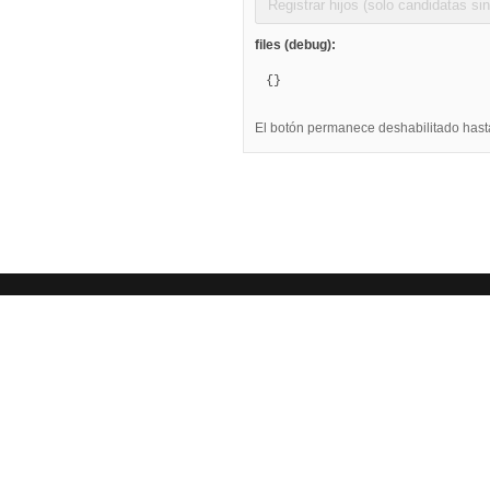
Registrar hijos (solo candidatas sin
files (debug):
{}
El botón permanece deshabilitado hasta