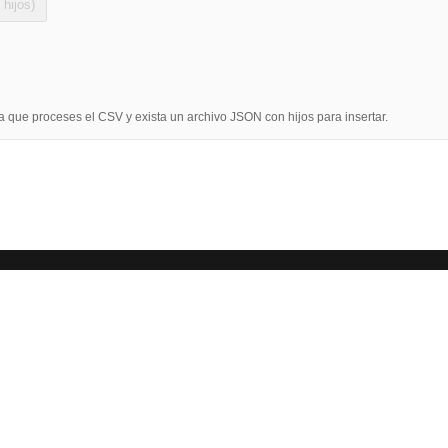
 hijos)
 que proceses el CSV y exista un archivo JSON con hijos para insertar.