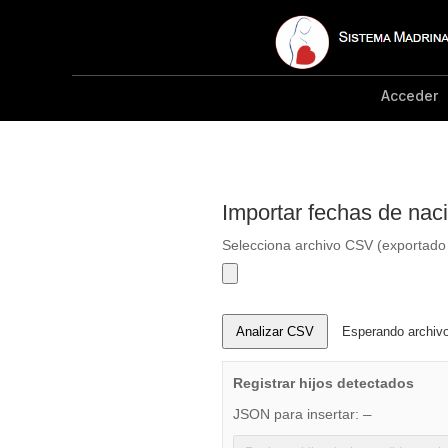
Acceder
Importar fechas de nac
Selecciona archivo CSV (exportado
Analizar CSV
Esperando archivo
Registrar hijos detectados
JSON para insertar:
—