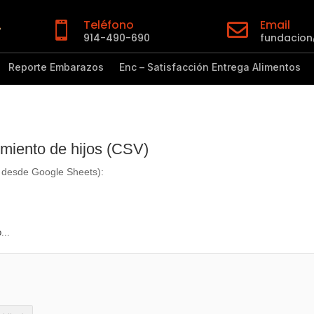
Teléfono
Email


914-490-690
fundacio
Reporte Embarazos
Enc – Satisfacción Entrega Alimentos
imiento de hijos (CSV)
 desde Google Sheets):
...