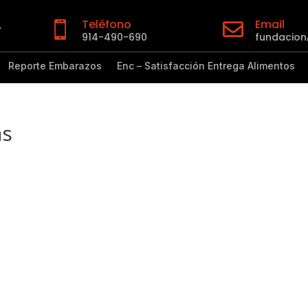
Teléfono
Email


914-490-690
fundacio
Reporte Embarazos
Enc – Satisfacción Entrega Alimentos
as