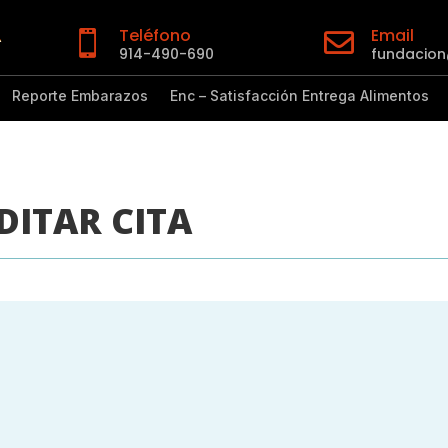
Teléfono
Email


914-490-690
fundacio
Reporte Embarazos
Enc – Satisfacción Entrega Alimentos
DITAR CITA