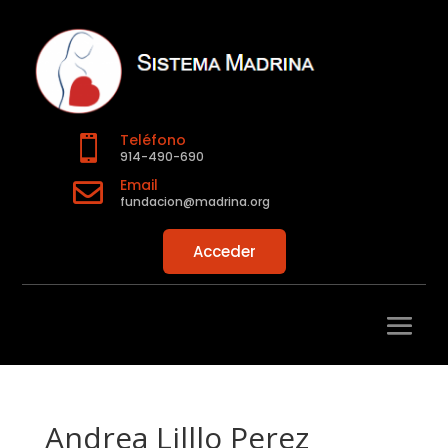
Teléfono

914-490-690
Email

fundacion@madrina.org
Acceder
Andrea Lilllo Perez