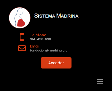
Teléfono

914-490-690
Email

fundacion@madrina.org
Acceder