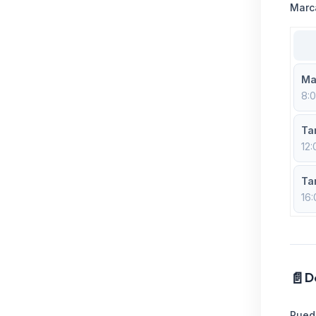
Marca
Ma
8:0
Ta
12:
Ta
16:
📄
D
Pued