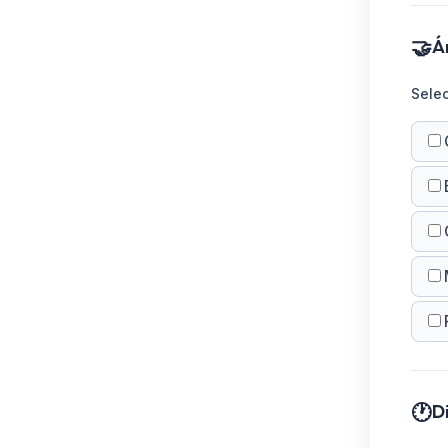
🤝
Á
Selec
🕐
D