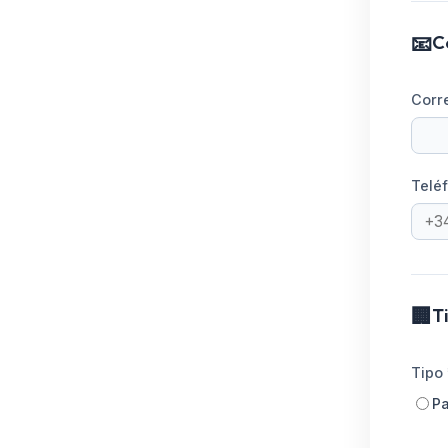
📧
C
Corre
Telé
🏢
T
Tipo 
Pa