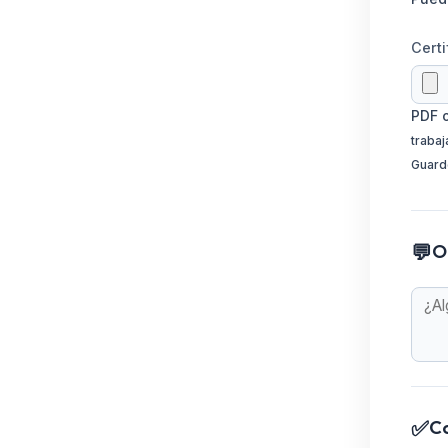
Certi
PDF 
trabaj
Guarde
💬
O
✅
C