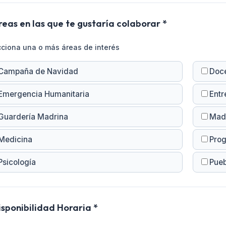
reas en las que te gustaría colaborar *
ciona una o más áreas de interés
Campaña de Navidad
Doc
Emergencia Humanitaria
Entr
Guardería Madrina
Mad
Medicina
Prog
Psicología
Pueb
isponibilidad Horaria *