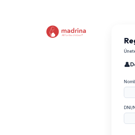
Reg
Únet
👤
D
Nomb
DNI/