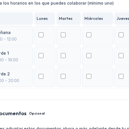
 los horarios en los que puedes colaborar (mínimo uno)
Lunes
Martes
Miércoles
Jueve
ñana
0 - 12:00
rde 1
00 - 16:00
rde 2
00 - 20:00
ocumentos
Opcional
es adjuntar estos documentos ahora o más adelante desde tu p