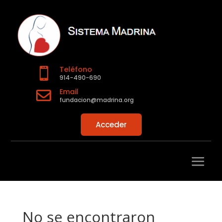
Teléfono

914-490-690
Email

fundacion@madrina.org
Acceder
No se encontraron