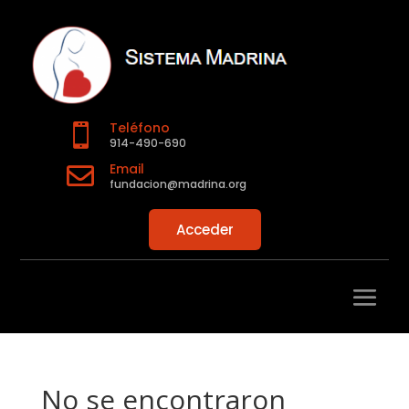
Teléfono

914-490-690
Email

fundacion@madrina.org
Acceder
No se encontraron